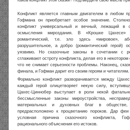
Каков конфликт этой сказки? Подтвердите свою мысль пр
Конфликт является главным двигателем в любом пр
Гофмана он приобретает особое значение. Столкн
конфликт универсальный и вечный, лежащий в 
осмысления мироздания. В «Крошке Цахесе» 
романтический, т.е. зло здесь «мировое», абс
разрушительное, а добро (романтический герой) о
уязвимо. Но сказочные законы в сочетании с ро
сглаживают остроту конфликта, делая его в некоторо
что не снимает серьезности проблемы. Наконец, сказ
финала, и Гофман дарит его своим героям и читателям.
Формально конфликт разворачивается между Цахес
каждый герой олицетворяет некую силу, вступивш
Цахес-Циннобер выступает в роли некой фатальн
бессмысленные законы мироустройства, несправе
материальных и духовных благ в обществе, 
предрасположено к процветанию пороков. Дар феи
условная причина сказочного конфликта, Го
рационального объяснения его истоков.