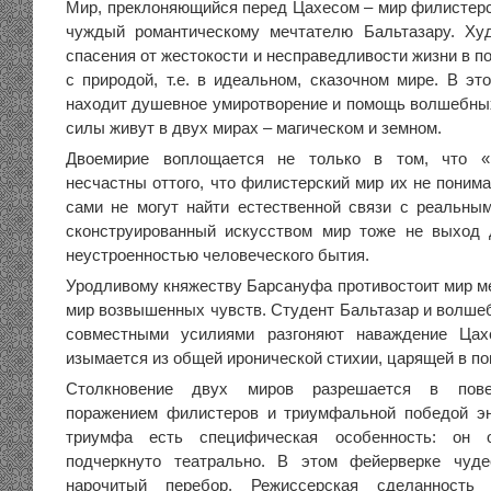
Мир, преклоняющийся перед Цахесом – мир филистерс
чуждый романтическому мечтателю Бальтазару. Худ
спасения от жестокости и несправедливости жизни в по
с природой, т.е. в идеальном, сказочном мире. В эт
находит душевное умиротворение и помощь волшебны
силы живут в двух мирах – магическом и земном.
Двоемирие воплощается не только в том, что «
несчастны оттого, что филистерский мир их не понимае
сами не могут найти естественной связи с реальны
сконструированный искусством мир тоже не выход 
неустроенностью человеческого бытия.
Уродливому княжеству Барсануфа противостоит мир ме
мир возвышенных чувств. Студент Бальтазар и волше
совместными усилиями разгоняют наваждение Цах
изымается из общей иронической стихии, царящей в по
Столкновение двух миров разрешается в пове
поражением филистеров и триумфальной победой эн
триумфа есть специфическая особенность: он 
подчеркнуто театрально. В этом фейерверке чуд
нарочитый перебор. Режиссерская сделанность 