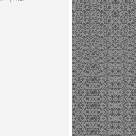
И.С. Тургенева