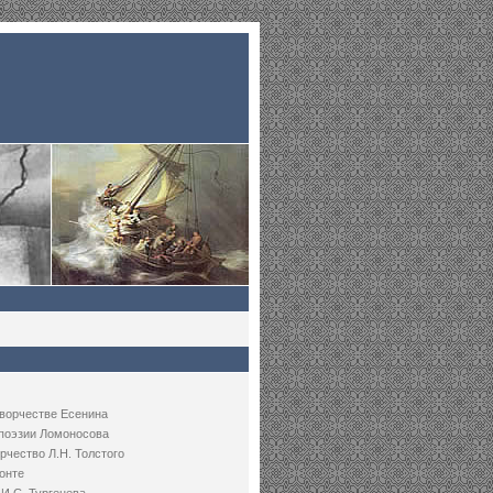
творчестве Есенина
 поэзии Ломоносова
рчество Л.Н. Толстого
онте