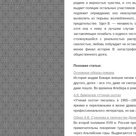
родине и верностью чувства, и это в
выдает полиции остальных участников
подлежит оправданию; оно неискупа
вызволить из тюрьмы возлюбленного, 
предательстве. Удел В. — ненависть 
хотя она к нему в лучшем случае 
заставляющее позабыть о кодексе чест
столкнувшейся с реальностью расп
смелостью, любовь побуждает не остан
менее финал истории В. катастрофич
общественного долга.
Похожие статьи:
Основные образы романа
История мадам Бовари внешне ничем н
другого, долги – все это, даже не смот
даже пошло. Во времена Флобера в рома
А.В. Вампилов «Утиная охота»
«Утиная охота» писалась в 1965—19
яркими и переломными в жизни драмат
профессионального литератора, но как х
Образ А.В. Суворова в творчестве Держ
Во второй половине XVIII в. Россия п
примечательны покорение турецкого ф
через Альпийские горы. Выдвигаются та