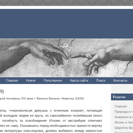
Главная
Новое
Популярное
Карта сайта
Поиск
Контакты
9)
Разделы
рой половины XIX века
» Ванина Ванини. Новелла (1829)
Главная
атка, «черноволосая девушка с огненным взором», питающая
Природа в 
ой молодым людям ее круга, но самозабвенно полюбившая юного
Анакреон в
ь погибнуть за освобождение Италии от австрийцев отвечают
Жизнь и тво
ляют ее саму. Оказавшись перед необходимостью принести жертву
Шарлота Бр
жам литературы классицизма, должны выбирать между верностью