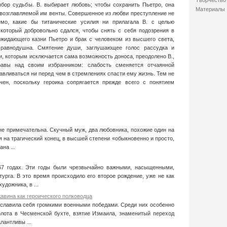
Творчество 
ыбор судьбы. В. выбирает любовь; чтобы сохранить Пьетро, она
Материалы
 возглавляемой им венты. Совершенное из любви преступление не
емо, какие бы титанические усилия ни прилагала В. с целью
который добровольно сдался, чтобы снять с себя подозрения в
ожидающего казни Пьетро и брак с человеком из высшего света,
равнодушна. Смятение души, заглушающее голос рассудка и
и, которым исключается сама возможность доноса, преодолено В.,
равы над своим избранником: слабость сменяется отчаянной
авливаться ни перед чем в стремлениях спасти ему жизнь. Тем не
ен, поскольку героика сопрягается прежде всего с понятием
е примечательна. Скучный муж, два любовника, похожие один на
ря на трагический конец, в высшей степени «обыкновенно и просто,
на ...
67 годах. Эти годы были чрезвычайно важными, насыщенными,
урга. В это время происходило его второе рождение, уже не как
удожника, в ...
авина как героического полководца
рославила себя громкими военными победами. Среди них особенно
лота в Чесменской бухте, взятие Измаила, знаменитый переход
лантливы ...