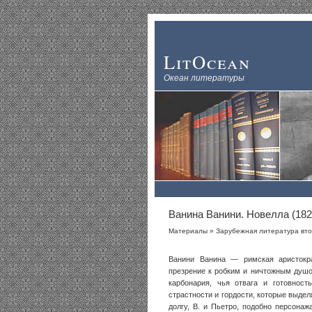
LitOcean
Океан литературы
Ванина Ванини. Новелла (182
Материалы
»
Зарубежная литература вто
Ванини Ванина — римская аристокр
презрение к робким и ничтожным душ
карбонария, чья отвага и готовност
страстности и гордости, которые выде
долгу, В. и Пьетро, подобно персона