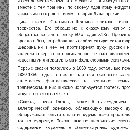
и особое место занимают его сказки. «Они могучи по 
вместе с тем трагичны по своему ядовитому ехидст
языковым совершенством» - говорил Луначарский.
Цикл сказок Салтыкова-Щедрина считают итого
творчества. Его обращение к сказочному жанру 
общественное зло в эпоху 80-х годов Х1Хв. Проникл
вросло в быт, потребовалась особая сатирическая фо
Щедрина ни в чём не противоречат духу русской н
явления совершенно оригинальное, не смешивающиес
известными литературными и фольклорными сказками.
Первые сказки появились в 1869 году, остальные печ
1880-1886 годов в них вышли все основные сати
сплетается фантастическое и реальное, комич
трагическим, в них широко используется гротеск, пр
искусство эзопова языка.
«Сказка, - писал Гоголь, - может быть созданием 
аллегорической одеждою, облекающую высокую ду
обнаруживает, ощутительно и видимо даже простолю
только мудрецу». Таковы именно щедринские сказк
содержание выражено в общедоступных художес