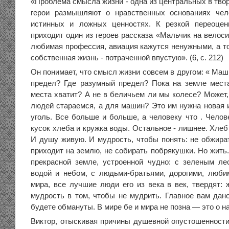
«Проблема смысла жизни - одна из центральных в твор
герои размышляют о нравственных основаниях чело
истинных и ложных ценностях. К резкой переоцен
приходит один из героев рассказа «Мальчик на велоси
любимая профессия, авиация кажутся ненужными, а то
собственная жизнь - потраченной впустую». (6, с. 212)
Он понимает, что смысл жизни совсем в другом: « Маш
предел? Где разумный предел? Пока на земле мест
места хватит? А не в беличьем ли мы колесе? Может,
людей стараемся, а для машин? Это им нужна новая и
уголь. Все больше и больше, а человеку что . Челов
кусок хлеба и кружка воды. Остальное - лишнее. Хлеб 
И душу живую. И мудрость, чтобы понять: не обжират
приходит на землю, не собирать побрякушки. Но жить
прекрасной земле, устроенной чудно: с зеленым ле
водой и небом, с людьми-братьями, дорогими, люб
мира, все лучшие люди его из века в век, твердят:
мудрость в том, чтобы не мудрить. Главное вам дано
будете обмануты. В мире бе и мира не позна ― это о 
Виктор, отыскивая причины душевной опустошенности,