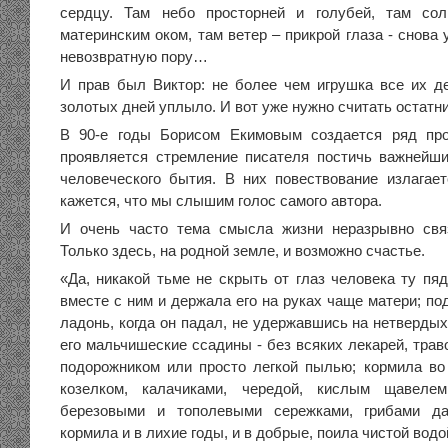
сердцу. Там небо просторней и голубей, там со
материнским оком, там ветер – прикрой глаза - снова 
невозвратную пору…
И прав был Виктор: не более чем игрушка все их д
золотых дней уплыло. И вот уже нужно считать остатни
В 90-е годы Борисом Екимовым создается ряд про
проявляется стремление писателя постичь важнейш
человеческого бытия. В них повествование излагает
кажется, что мы слышим голос самого автора.
И очень часто тема смысла жизни неразрывно свя
Только здесь, на родной земле, и возможно счастье.
«Да, никакой тьме не скрыть от глаз человека ту пя
вместе с ним и держала его на руках чаще матери; п
ладонь, когда он падал, не удержавшись на нетверды
его мальчишеские ссадины - без всяких лекарей, трав
подорожником или просто легкой пылью; кормила во
козелком, калачиками, чередой, кислым щавелем
березовыми и тополевыми сережками, грибами да
кормила и в лихие годы, и в добрые, поила чистой водо