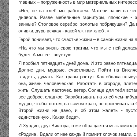
главных – погруженность в мир материальных интересо
«Нет, не на хлеб мы работаем. Матери наши на че
дьявола. Разве мебельные гарнитуры, японские - 
ванные? Столовое серебро, золотые побрякушки? Да и
оливки, дурь всякая - какой уж там хлеб .»
Герой понимает, что счастье жизни – в самой жизни на
«На что мы жизнь свою тратим, что мы с ней делае
будет. А мы ее - впустую.
Я пробыл пятнадцать дней дома. И это равно пятнадцат
Долгие дни, мудрые, счастливые. Пойти на Вихляе
глядеть, думать. Как травы растут. Как облака плывут
она, жизнь человеческая. Работать в огороде, плете
жить. Слушать ла­сточек, ветер. Солнце для тебя встае
все доброе, сладкое. Зарабатывать на хлеб чем-нибуд
мудро, чтобы потом, на самом краю, не проклинать себ
Второй жизни не дано, и об этом жалеть - пуст
единственную . Какая беда».
И Хурдин, друг Виктора, тоже обращается мыслями к р
«Родина . Вдали от нее каждый помнит клочок земли, с