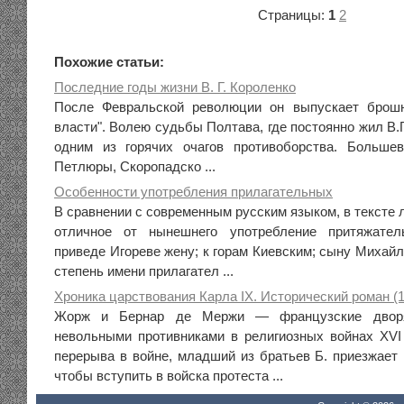
Страницы:
1
2
Похожие статьи:
Последние годы жизни В. Г. Короленко
После Февральской революции он выпускает брош
власти". Волею судьбы Полтава, где постоянно жил В.Г
одним из горячих очагов противоборства. Больше
Петлюры, Скоропадско ...
Особенности употребления прилагательных
В сравнении с современным русским языком, в тексте 
отличное от нынешнего употребление притяжател
приведе Игореве жену; к горам Киевским; сыну Михай
степень имени прилагател ...
Хроника царствования Карла IX. Исторический роман (
Жорж и Бернар де Мержи — французские дворян
невольными противниками в религиозных войнах XVI в
перерыва в войне, младший из братьев Б. приезжает 
чтобы вступить в войска протеста ...