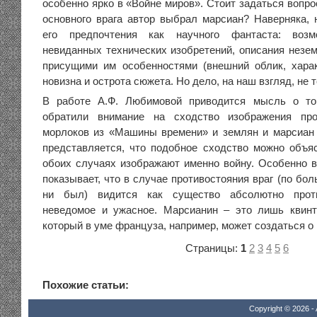
особенно ярко в «Войне миров». Стоит задаться вопро
основного врага автор выбрал марсиан? Наверняка,
его предпочтения как научного фантаста: возм
невиданных технических изобретений, описания незе
присущими им особенностями (внешний облик, характ
новизна и острота сюжета. Но дело, на наш взгляд, не т
В работе А.Ф. Любимовой приводится мысль о то
обратили внимание на сходство изображения про
морлоков из «Машины времени» и землян и марсиан
представляется, что подобное сходство можно объяс
обоих случаях изображают именно войну. Особенно 
показывает, что в случае противостояния враг (по бо
ни был) видится как существо абсолютно проти
неведомое и ужасное. Марсианин – это лишь квинт
который в уме француза, например, может создаться о
Страницы:
1
2
3
4
5
6
Похожие статьи:
Copyright © 2026 - 