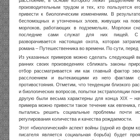
расслоение, в основе которого лежит разделение н
производительным трудом и тех, кто пользуется ег
привести к биологическим изменениям. В результат
беспомощных и утонченных элоев, живущих на пове
морлоков, работающих в подземельях. Морлоки сн
последние сами служат для них пищей. С 
разворачивается настоящая охота, которая затраги
романа – Путешественника во времени. По сути, перед
Из указанных примеров можно сделать следующий в
ранних своих произведениях сближать законы прир
отбор рассматривается им как главный фактор эв
расслоением и вытекающими из него фактами с
противостояния. Отметим, что тенденции близкого ра
и биологических вопросов, попытки экстраполяции пон
другую были весьма характерны для конца XIX – на
примера можно привести такое течение как евгеника, 
пытались решить социальные проблемы почти ис
регулирования количества и качества рождаемости.
Этот «биологический» аспект войны (одной из форм к
писателя является социальная борьба) будет проя