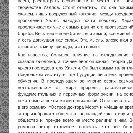
всего, рассмотреть особенности и место темы во
творчестве Уэллса. Стоит отметить, что она понима
скажем, лишь вооруженный конфликт между государст
проявления Уэллс находил почти повсюду. Харак
прослеживается уже с самых ранних его произведений
борьба. Весь мир – поле битвы, вся земля, все живое! 
и есть движущая нас сила». Эта мысль, вложенная в 
относится к миру природы, и это важно.
Как известно, большое влияние на складывание 
оказала биология, а точнее эволюционная теория Да
яркого последователя Хаксли. Он был самым талантл
Лондонском институте, где будущий писатель провел
обучения. В последующем во многих своих размы
«отталкивался» от мира природы, рассматрив
фундаментальных и первичных форм жизни, на осно
некоторые аспекты жизни социальной. Отчетливо эта 
в его романах «Остров доктора Моро» и «Машина врем
автор изображает общество зверолюдей как сатиру и г
общество и, прежде всего на место религии в нем. В
романов автор стремится показать, что все бол