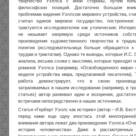
творчество Уэллса с иной стороны, путем поп
философских позиций. Достаточно большое вни
проблемам видения Уэллсом мирового устройства, счи
считал единое мировое государство, построенное
трактуются исследователем как утопические. Интерес
не называет напрямую среди источников собств
произведения художественного творчества в тради
понятия (исследовательница больше обращается к 
трудам и трактатам). Однако те выводы, которые И.С. 
анализа, весьма схожи с мыслями, которые приходят н
романов Уэллса (например, «Освобожденного мира» 
модели устройства мира, предлагаемой писателем). 
работа демонстрирует, что в своих произве
затрагиваемых в нашем исследовании (например, в тр
статьях) автор развивал идеи и воззрения, достаточ
встречаем непосредственно в наших источниках.
Статья «Герберт Уэллс как историк» (автор – И.В. Бес
перед нами еще одну ипостась этой многогранно
внимания автора лежат два произведения Уэллса «Оче
история человечества». Даже в рассмотренных