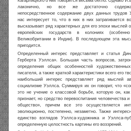
Кагарлицкого о них говорится весьма бегло. Однако И.
лаконично, но все же достаточно содержат
непосредственное содержание двух данных трудов 
нас интересует то, что в них в них затрагивается в
высказывает ряд характерных для его эпохи мыслей о
европейских государств в колониях (особен
Великобритании в Индии). В последующем эта мыс
пригодится.
Определенный интерес представляет и статья Дин
Герберта Уэллса». Большая часть вопросов, затро
определения общих особенностей художественны
писателя, а также краткой характеристики всего его тв
наибольший интерес представляет ряд мыслей ав
социализме Уэллса. Суммируя их он говорит, что «с
это не учение о классовой борьбе, которую он, ка
признает, но средство перевоспитания человечества и
общество», причем все это осуществляется ин
эволюционно, постепенно, незаметно. Также интересн
единство взглядов Уэллса-художника и Уэллса-пуб
определенную целостность картины его воззрений.