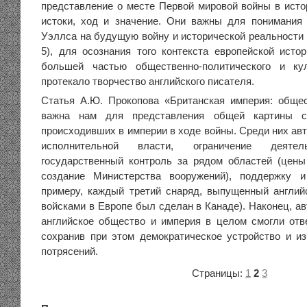
представление о месте Первой мировой войны в исто
истоки, ход и значение. Они важны для понимания
Уэллса на будущую войну и исторической реальности 
5), для осознания того контекста европейской исто
большей частью общественно-политического и кул
протекало творчество английского писателя.
Статья А.Ю. Прокопова «Британская империя: обще
важна нам для представления общей картины с
происходивших в империи в ходе войны. Среди них ав
исполнительной власти, ограничение деятель
государственный контроль за рядом областей (цены 
создание Министерства вооружений), поддержку 
примеру, каждый третий снаряд, выпущенный англи
войсками в Европе был сделан в Канаде). Наконец, ав
английское общество и империя в целом смогли отв
сохранив при этом демократическое устройство и 
потрясений.
Страницы:
1
2
3