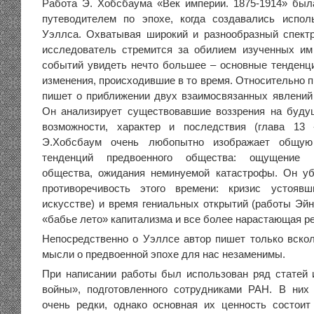
Работа Э. Хобсбаума «Век империи. 1875-1914» был
путеводителем по эпохе, когда создавались испол
Уэллса. Охватывая широкий и разнообразный спектр
исследователь стремится за обилием изученных им
событий увидеть нечто большее – основные тенден
изменения, происходившие в то время. Относительно 
пишет о приближении двух взаимосвязанных явлений
Он анализирует существовавшие воззрения на буду
возможности, характер и последствия (глава 13
Э.Хобсбаум очень любопытно изображает общую 
тенденций предвоенного общества: ощущение к
общества, ожидания неминуемой катастрофы. Он уб
противоречивость этого времени: кризис устояв
искусстве) и время гениальных открытий (работы Эйн
«бабье лето» капитализма и все более нарастающая р
Непосредственно о Уэллсе автор пишет только вскол
мысли о предвоенной эпохе для нас незаменимы.
При написании работы был использован ряд статей
войны», подготовленного сотрудниками РАН. В них
очень редки, однако основная их ценность состои