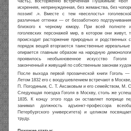
часть), восторженно встреченная Пушкиным: «Вот 
искренняя, непринужденная, без жеманства, без чопор
поэзия! .». Вместе с тем «веселость» гоголевско
различные оттенки — от беззаботного подтрунивания
близкого к черному юмору. При всей полноте и
гоголевских персонажей мир, в котором они живут, т
происходит расторжение природных и родственных с
порядок вещей вторгаются таинственные ирреальные
опирается главным образом на народную демонологи
проявилось необыкновенное искусство Гоголя 
законченный и живущий по собственным законам худо
После выхода первой прозаической книги Гоголь —
Летом 1832 его с воодушевлением встречают в Москве, 
П. Погодиным, С. Т. Аксаковым и его семейством, М. 
Следующая поездка Гоголя в Москву, столь же успеш
1835. К концу этого года он оставляет поприще пе
занимал должность адъюнкт-профессора всеоб
Петербургского университета) и целиком посвящае
труду.
Похожие статьи: