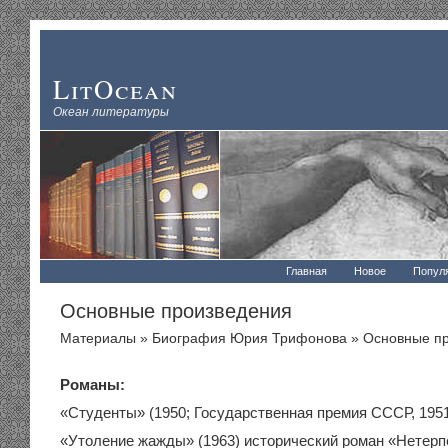
LitOcean
Океан литературы
Главная
Новое
Попул
Основные произведения
Материалы
»
Биография Юрия Трифонова
» Основные п
Романы:
«Студенты» (1950; Государственная премия СССР, 195
«Утоление жажды» (1963) исторический роман «Нетерп