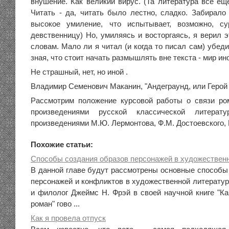
внушение. Как великий вирус. (Та литература все ещ
Читать - да, читать было лестно, сладко. Забирало
высокое умиление, что испытывает, возможно, с
девственницу) Но, умиляясь и восторгаясь, я верил 
словам. Мало ли я читал (и когда то писал сам) убед
зная, что стоит начать размышлять вне текста - мир ин
Не страшный, нет, но иной .
Владимир Семенович Маканин, "Андеграунд, или Герой 
Рассмотрим положение курсовой работы о связи ро
произведениями русской классической литерат
произведениями М.Ю. Лермонтова, Ф.М. Достоевского, 
Похожие статьи:
Способы создания образов персонажей в художествен
В данной главе будут рассмотрены основные способы 
персонажей и конфликтов в художественной литератур
и филолог Джеймс Н. Фрэй в своей научной книге "Ка
роман" гово ...
Как я провела отпуск