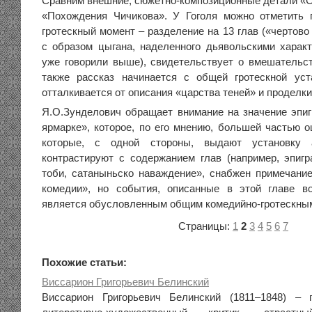
Сравним внешние, сюжетно-композиционные детали «С
«Похождения Чичикова». У Гоголя можно отметить 
гротескный момент – разделение на 13 глав («чертово 
с образом цыгана, наделенного дьявольскими харак
уже говорили выше), свидетельствует о вмешательст
также рассказ начинается с общей гротескной уст
отталкивается от описания «царства теней» и проделк
Я.О.Зунделович обращает внимание на значение эпи
ярмарке», которое, по его мнению, большей частью о
которые, с одной стороны, выдают установку 
контрастируют с содержанием глав (например, эпигр
тоби, сатаныньско наваждение», снабжен примечани
комедии», но события, описанные в этой главе в
является обусловленным общим комедийно-гротескны
Страницы:
1
2
3
4
5
6
7
Похожие статьи:
Виссарион Григорьевич Белинский
Виссарион Григорьевич Белинский (1811–1848) – 