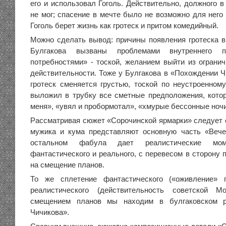
его и использовал Гоголь. Действительно, должного 
не мог; спасение в мечте было не возможно для него 
Гоголь берет жизнь как гротеск и притом комедийный.
Можно сделать вывод: причины появления гротеска в 
Булгакова вызваны проблемами внутреннего п
потребностями» - тоской, желанием выйти из огран
действительности. Тоже у Булгакова в «Похождении Ч
гротеск сменяется грустью, тоской по неустроенном
выложил в трубку все сметные предположения, кото
меня», «увял и пробормотал», «хмурые бессонные ночи
Рассматривая сюжет «Сорочинской ярмарки» следует о
мужика и кума представляют основную часть «Вече
остальном фабула дает реалистические мом
фантастического и реального, с перевесом в сторону п
на смещение планов.
То же сплетение фантастического («оживление» г
реалистического (действительность советской М
смещением планов мы находим в булгаковском р
Чичикова».