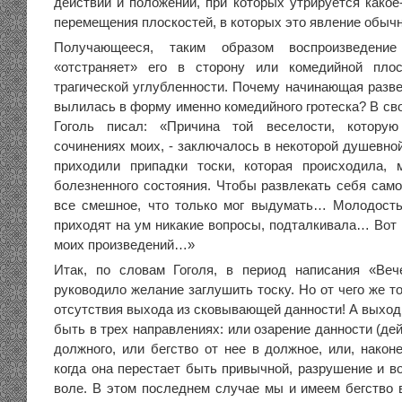
действий и положений, при которых утрируется какое
перемещения плоскостей, в которых это явление обычно
Получающееся, таким образом воспроизведение
«отстраняет» его в сторону или комедийной плоск
трагической углубленности. Почему начинающая разве
вылилась в форму именно комедийного гротеска? В св
Гоголь писал: «Причина той веселости, котору
сочинениях моих, - заключалось в некоторой душевно
приходили припадки тоски, которая происходила, 
болезненного состояния. Чтобы развлекать себя само
все смешное, что только мог выдумать… Молодость
приходят на ум никакие вопросы, подталкивала… Вот
моих произведений…»
Итак, по словам Гоголя, в период написания «Ве
руководило желание заглушить тоску. Но от чего же то
отсутствия выхода из сковывающей данности! А выход 
быть в трех направлениях: или озарение данности (де
должного, или бегство от нее в должное, или, након
когда она перестает быть привычной, разрушение и в
воле. В этом последнем случае мы и имеем бегство в