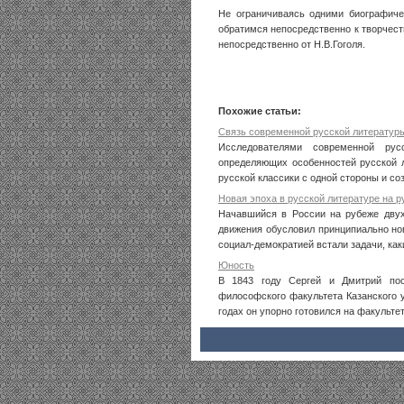
Не ограничиваясь одними биографиче
обратимся непосредственно к творчеств
непосредственно от Н.В.Гоголя.
Похожие статьи:
Связь современной русской литературы
Исследователями современной рус
определяющих особенностей русской л
русской классики с одной стороны и соз
Новая эпоха в русской литературе на р
Начавшийся в России на рубеже двух 
движения обусловил принципиально нов
социал-демократией встали задачи, каки
Юность
В 1843 году Сергей и Дмитрий пос
философского факультета Казанского 
годах он упорно готовился на факультет