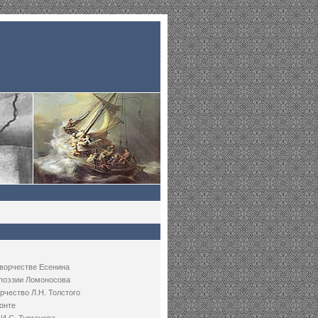
творчестве Есенина
 поэзии Ломоносова
рчество Л.Н. Толстого
онте