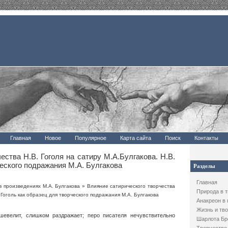
Главная
Новое
Популярное
Карта сайта
Поиск
Контакты
ества Н.В. Гоголя на сатиру М.А.Булгакова. Н.В.
ческого подражания М.А. Булгакова
Разделы
Главная
в произведениях М.А. Булгакова
» Влияние сатирического творчества
Природа в 
. Гоголь как образец для творческого подражания М.А. Булгакова
Анакреон в
Жизнь и тво
евелит, слишком раздражает; перо писателя нечувствительно
Шарлота Бр