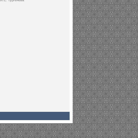
И.С. Тургенева