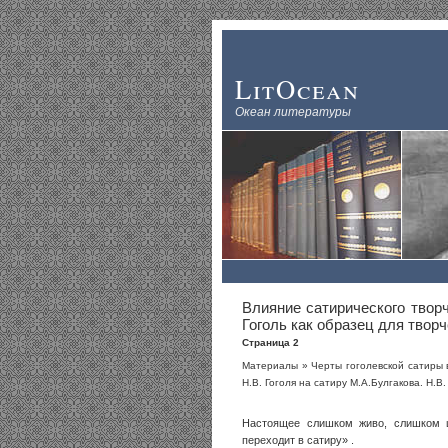
LitOcean
Океан литературы
Влияние сатирического творч
Гоголь как образец для твор
Страница 2
Материалы
»
Черты гоголевской сатиры 
Н.В. Гоголя на сатиру М.А.Булгакова. Н.В
Настоящее слишком живо, слишком ш
переходит в сатиру» .