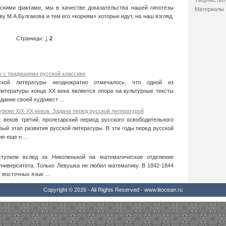
Творчество 
скими фактами, мы в качестве доказательства нашей гипотезы
Материалы
у М.А.Булгакова и тем его «корням» которые идут, на наш взгляд,
Страницы:
1
2
 с традициями русской классики
ской литературы неоднократно отмечалось, что одной из
итературы конца XX века является опора на культурные тексты
дание своей художест ...
убеже XIX-XX веков. Задачи перед русской литературой
веков третий, пролетарский период русского освободительного
ый этап развития русской литературы. В эти годы перед русской
е еще н ...
тупили вслед за Николенькой на математическое отделение
университета. Только Левушка не любил математику. В 1842-1844
 восточных язык ...
Copyright © 2026 - All Rights Reserved - www.litocean.ru