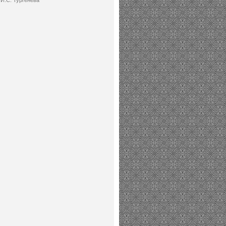
И.С. Тургенева