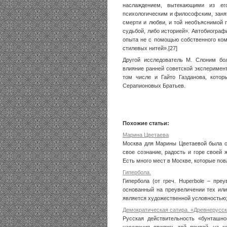
наслаждением, вытекающими из ег
психологическим и философским, зан
смерти и любви, и той необъяснимой 
судьбой, либо историей». Автобиограф
опыта не с помощью собственного ком
стилевых нитей».[27]
Другой исследователь М. Слоним бол
влияние ранней советской эксперимен
том числе и Гайто Газданова, кото
Серапионовых Братьев.
Похожие статьи:
Марина Цветаева
Москва для Марины Цветаевой была о
свое сознание, радость и горе своей 
Есть много мест в Москве, которые повл
Гипербола.
Гипербола (от греч. Huperbole – пре
основанный на преувеличении тех или
является художественной условностью; 
Демократическая сатира. «Древнерусс
Русская действительность «бунташно