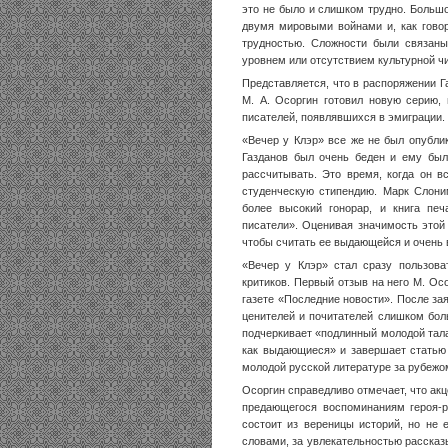
это не было и слишком трудно. Больш
двумя мировыми войнами и, как говор
трудностью. Сложности были связаны
уровнем или отсутствием культурной ч
Представляется, что в распоряжении Г
М. А. Осоргин готовил новую серию,
писателей, появлявшихся в эмиграции.
«Вечер у Клэр» все же не был опубли
Газданов был очень беден и ему был
рассчитывать. Это время, когда он в
студенческую стипендию. Марк Слони
более высокий гонорар, и книга пе
писатели». Оценивая значимость этой 
чтобы считать ее выдающейся и очень 
«Вечер у Клэр» стал сразу пользова
критиков. Первый отзыв на него М. Ос
газете «Последние новости». После зая
ценителей и почитателей слишком бол
подчеркивает «подлинный молодой тал
как выдающиеся» и завершает статью
молодой русской литературе за рубежо
Осоргин справедливо отмечает, что акц
предающегося воспоминаниям героя-ра
состоит из вереницы историй, но не
словами, за увлекательностью рассказ