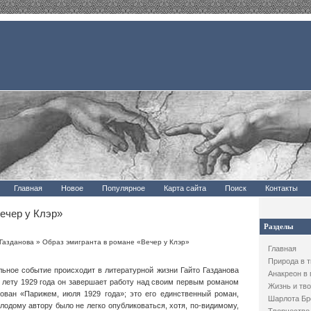
Главная
Новое
Популярное
Карта сайта
Поиск
Контакты
ечер у Клэр»
Разделы
 Газданова
» Образ эмигранта в романе «Вечер у Клэр»
Главная
Природа в 
льное событие происходит в литературной жизни Гайто Газданова
Анакреон в
 К лету 1929 года он завершает работу над своим первым романом
Жизнь и тво
рован «Парижем, июля 1929 года»; это его единственный роман,
Шарлота Бр
лодому автору было не легко опубликоваться, хотя, по-видимому,