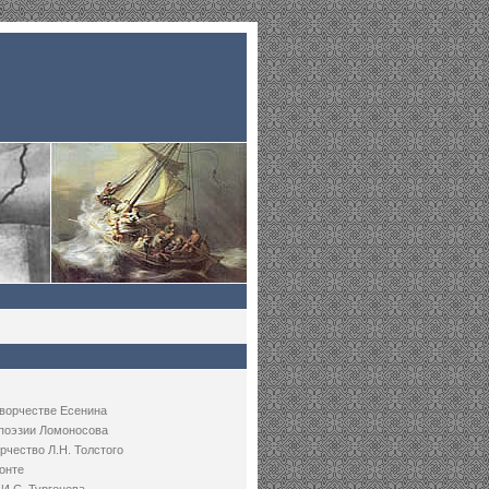
творчестве Есенина
 поэзии Ломоносова
рчество Л.Н. Толстого
онте