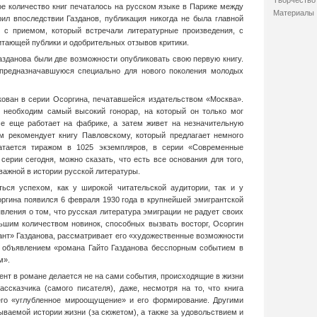
Творчество 
ое количество книг печаталось на русском языке в Париже между
Материалы
ил впоследствии Газданов, публикация никогда не была главной
 с приемом, который встречали литературные произведения, с
итающей публики и одобрительных отзывов критики.
азданова были две возможности опубликовать свою первую книгу.
 предназначавшуюся специально для нового поколения молодых
кован в серии Осоргина, печатавшейся издательством «Москва».
 необходим самый высокий гонорар, на который он только мог
се еще работает на фабрике, а затем живет на незначительную
м рекомендует книгу Павловскому, который предлагает немного
чатается тиражом в 1025 экземпляров, в серии «Современные
серии сегодня, можно сказать, что есть все основания для того,
важной в истории русской литературы.
ться успехом, как у широкой читательской аудитории, так и у
оргина появился 6 февраля 1930 года в крупнейшей эмигрантской
вления о том, что русская литература эмиграции не радует своих
ьшим количеством новинок, способных вызвать восторг, Осоргин
ант» Газданова, рассматривает его «художественные возможности
 объявлением «романа Гайто Газданова бесспорным событием в
м».
ент в романе делается не на сами события, происходящие в жизни
ссказчика (самого писателя), даже, несмотря на то, что книга
 его «углубленное мироощущение» и его формирование. Другими
ываемой истории жизни (за сюжетом), а также за удовольствием и