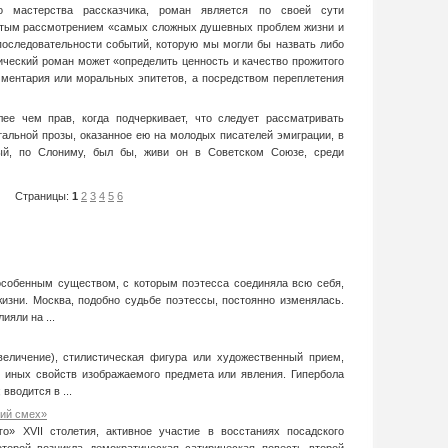
о мастерства рассказчика, роман является по своей сути
ятым рассмотрением «самых сложных душевных проблем жизни и
последовательности событий, которую мы могли бы назвать либо
ический роман может «определить ценность и качество прожитого
ментария или моральных эпитетов, а посредством переплетения
ее чем прав, когда подчеркивает, что следует рассматривать
тальной прозы, оказанное ею на молодых писателей эмиграции, в
рый, по Слониму, был бы, живи он в Советском Союзе, среди
Страницы:
1
2
3
4
5
6
собенным существом, с которым поэтесса соединяла всю себя,
жизни. Москва, подобно судьбе поэтессы, постоянно изменялась.
ияли на ...
увеличение), стилистическая фигура или художественный прием,
 иных свойств изображаемого предмета или явления. Гипербола
вводится в ...
кий смех»
го» XVII столетия, активное участие в восстаниях посадского