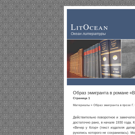
LitOcean
Океан литературы
Образ эмигранта в романе «В
Страница 1
Материалы
»
Образ эмигранта в прозе Г.
Действительно поворотное и замечате
достаточно рано, в начале 1930 года.
«Вечер у Клэр» (текст издателя дати
рукопись которого не сохранилась). Мо