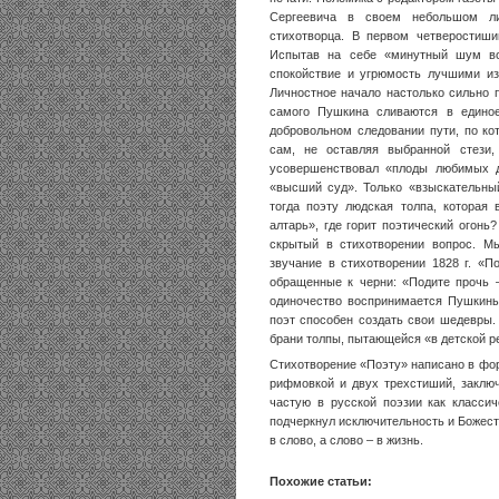
Сергеевича в своем небольшом ли
стихотворца. В первом четверостиш
Испытав на себе «минутный шум вос
спокойствие и угрюмость лучшими из
Личностное начало настолько сильно п
самого Пушкина сливаются в едино
добровольном следовании пути, по ко
сам, не оставляя выбранной стези,
усовершенствовал «плоды любимых д
«высший суд». Только «взыскательны
тогда поэту людская толпа, которая
алтарь», где горит поэтический огонь
скрытый в стихотворении вопрос. Мы
звучание в стихотворении 1828 г. «П
обращенные к черни: «Подите прочь –
одиночество воспринимается Пушкины
поэт способен создать свои шедевры.
брани толпы, пытающейся «в детской ре
Стихотворение «Поэту» написано в форм
рифмовкой и двух трехстиший, заклю
частую в русской поэзии как класси
подчеркнул исключительность и Божест
в слово, а слово – в жизнь.
Похожие статьи: