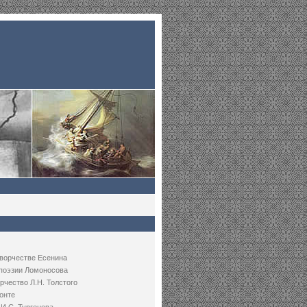
творчестве Есенина
 поэзии Ломоносова
рчество Л.Н. Толстого
онте