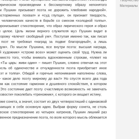
Творчество 
рическом произведении к бессмертному образу непонятого
Материалы
ии Пушкин призывает поэта не дорожить «любовию народной».
торженных похвал» и «суд глупца», он признает твердость,
 человеческих качеств в борьбе со смехом «холодной толпы».
ронизывает стихотворение, что образ лирического героя и образ
е целое. Цель жизни верного служителя муз Пушкин видит в
торому «влечет свободный ум». Поступая именно так, как писал
 поэт не требовал «наград за подвиг благородный», а лишь
ум». По мысли Пушкина, все внутри поэта: высшая награда,
й художник» «строже всех» может оценить свой труд. Нужна ли
 вместо того, чтобы внимать вдохновенным строкам, «плюет на
? «Ты царь: живи один» – пишет Пушкин, словно отвечая на этот
сль об одиночестве и отчужденности поэта приобретает иное
оэт и толпа». Обидой и горечью непонимания наполнены слова,
 какое дело поэту мирному до вас!» Но спустя всего два года
м как состояние гармонии и душевного спокойствия, в котором
 Это состояние дает поэту счастливую возможность не замечать
звости» поколебать «треножник», с которого он вещает истину.
е сонета, а значит, состоит из двух четверостиший с одинаковой
чающих в себе основную идею. Выбрав форму сонета, не столь
ческое стихотворение из четырех катренов, Пушкин лишний раз
венное предназначение поэта, по воле которого мысль облекается