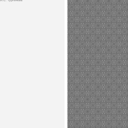
И.С. Тургенева