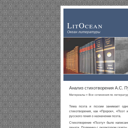
LitOcean
Океан литературы
Анализ стихотворения А.С. 
Материалы
»
Все сочинения по литератур
Тема поэта и поэзии занимает одн
стихотворения, как «Пророк», «Поэт 
русского гения о назначении поэта.
Стихотворение «Поэту» было написано
печати. Полемика с редактором газет