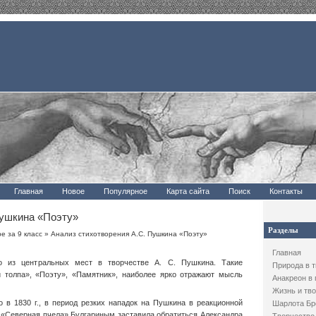
Главная
Новое
Популярное
Карта сайта
Поиск
Контакты
Пушкина «Поэту»
Разделы
е за 9 класс
» Анализ стихотворения А.С. Пушкина «Поэту»
Главная
о из центральных мест в творчестве А. С. Пушкина. Такие
Природа в 
и толпа», «Поэту», «Памятник», наиболее ярко отражают мысль
Анакреон в
Жизнь и тво
 в 1830 г., в период резких нападок на Пушкина в реакционной
Шарлота Бр
ы «Северная пчела» Булгариным заставила обратиться Александра