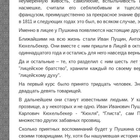
неумеренную живость, самолюбие, вспыльчивость 
насмешке, считали его себялюбивым и тщесла
французом, преимущественно за прекрасное знание фр
в 1811 и следующих годах это был, во всяком случае, 
Именно в лицее у Пушкина появляются настоящие друз
Ближайшими на всю жизнь стали Иван Пущин, Антон
Кюхельбекер. Они вместе с ним пришли в Лицей в окт
одиннадцатого года и остались для него навсегда верн
Да и остальные – те, кто разделил с ним шесть лет 
"лицейское братство", хранили каждый по своему ве
"лицейскому духу".
На первый курс было принято тридцать человек. З
двадцать девять товарищей.
В дальнейшем они станут известными людьми. У к
прозвище, а у некоторых и не одно. Иван Иванович Пущ
Карлович Кюхельбекер - “Кюхля”, “Глиста”, сам 
множество других забавных прозвищ.
Сколько приятных воспоминаний будет у Пушкина с
своими товарищами. Ну, хотя бы нашумевшая история