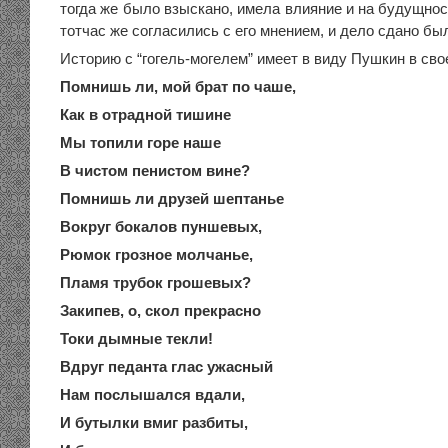
тогда же было взыскано, имела влияние и на будущно
тотчас же согласились с его мнением, и дело сдано был
Историю с “гогель-могелем” имеет в виду Пушкин в св
Помнишь ли, мой брат по чаше,
Как в отрадной тишине
Мы топили горе наше
В чистом пенистом вине?
Помнишь ли друзей шептанье
Вокруг бокалов пуншевых,
Рюмок грозное молчанье,
Пламя трубок грошевых?
Закипев, о, скол прекрасно
Токи дымные текли!
Вдруг педанта глас ужасный
Нам послышался вдали,
И бутылки вмиг разбиты,