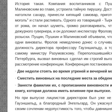
История такая. Компания воспитанников с П
Малиновским во главе, устроила тайную пирушку. Дост
натолкли сахару, принесли кипящий самовар, пригото
моголь” и стали распивать. Одного из товарищей - Тыр
от рома, он начал шуметь, громко разговаривать, ч
дежурного гувернера, и он доложил инспектору Фролов
розыски. Пущин, Пушкин и Малиновский объявили, что
одни виноваты. Фролов немедленно донес о случи
должность директора профессору Гауэншильду, а т
самому министру Разумовскому. Переполошившийс
Петербурга, вызвал виновных сделал им строгий выго
рассмотрение конференции. Конференция постановила
·
Две недели стоять во время утреней и вечерней м
·
Сместить виновных на последние места за обеде
·
Занести фамилии их, с прописанием виновности и
книгу, которая должна иметь влияние при выпуске.
Но при выпуске лицеистов директором был уже не
Гауэншильд, а благородный Энгельгард. Он ужасну
своим сочленам недопустимость того, чтобы давнишня