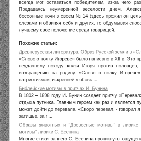
всегда мог оставаться победителем, из-за чего р
Предаваясь неумеренной веселости днем, Алекс
бессонные ночи в своем № 14 (здесь прожил он целые
слезами и обвиняя себя и других, то обдумывая спос
лучшему свое положение среди товарищей.
Похожие статьи:
Древнерусская литература. Образ Русской земли в «Сл
«Слово о полку Игореве» было написано в XII в. Это 
неудачному походу князя Игоря против половцев,
возвращению на родину. «Слово о полку Игореве»
патриотизмом, искренней любовь ...
Библейские мотивы в притчах И. Бунина
В 1892 – 1898 году И. Бунин создает притчу «Перевал
отдыха путника. Главным героем как раз и является пу
может дойти до перевала. «Скоро перевал, - говорил я
затишье, за г ...
Образы животных и "Древесные мотивы" в лирике 
мотивы" лирики С. Есенина
Многие стихи раннего С. Есенина проникнуты ощущен