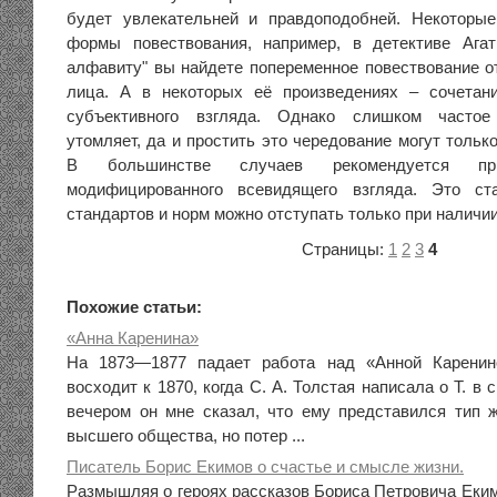
будет увлекательней и правдоподобней. Некоторы
формы повествования, например, в детективе Ага
алфавиту" вы найдете попеременное повествование от
лица. А в некоторых её произведениях – сочетани
субъективного взгляда. Однако слишком частое
утомляет, да и простить это чередование могут толь
В большинстве случаев рекомендуется пр
модифицированного всевидящего взгляда. Это ст
стандартов и норм можно отступать только при наличи
Страницы:
1
2
3
4
Похожие статьи:
«Анна Каренина»
На 1873—1877 падает работа над «Анной Каренин
восходит к 1870, когда С. А. Толстая написала о Т. в
вечером он мне сказал, что ему представился тип 
высшего общества, но потер ...
Писатель Борис Екимов о счастье и смысле жизни.
Размышляя о героях рассказов Бориса Петровича Еки