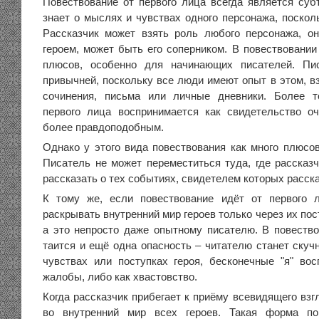
Повествование от первого лица всегда является суб
знает о мыслях и чувствах одного персонажа, поскол
Рассказчик может взять роль любого персонажа, о
героем, может быть его соперником. В повествовании
плюсов, особенно для начинающих писателей. Пи
привычней, поскольку все люди имеют опыт в этом, в
сочинения, письма или личные дневники. Более то
первого лица воспринимается как свидетельство о
более правдоподобным.
Однако у этого вида повествования как много плюсов
Писатель не может переместиться туда, где рассказч
рассказать о тех событиях, свидетелем которых расска
К тому же, если повествование идёт от первого л
раскрывать внутренний мир героев только через их пос
а это непросто даже опытному писателю. В повество
таится и ещё одна опасность – читателю станет скучн
чувствах или поступках героя, бесконечные "я" во
жалобы, либо как хвастовство.
Когда рассказчик прибегает к приёму всевидящего взг
во внутренний мир всех героев. Такая форма по