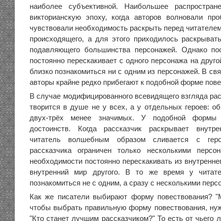
наиболее субъективной. Наибольшее распростран
викторианскую эпоху, когда авторов волновали пр
чувствовали необходимость раскрыть перед читателем
происходящего, а для этого приходилось раскрыва
подавляющего большинства персонажей. Однако пос
постоянно перескакивает с одного персонажа на друго
близко познакомиться ни с одним из персонажей. В св
авторы крайне редко прибегают к подобной форме пове
В случае модифицированного всевидящего взгляда рас
творится в душе не у всех, а у отдельных героев: о
двух-трёх менее значимых. У подобной формы 
достоинств. Когда рассказчик раскрывает внутр
читатель волшебным образом сливается с геро
рассказчика ограничен только несколькими персо
необходимости постоянно перескакивать из внутреннег
внутренний мир другого. В то же время у читат
познакомиться не с одним, а сразу с несколькими перс
Как же писатели выбирают форму повествования? "
чтобы выбрать правильную форму повествования, нуж
"Кто станет лучшим рассказчиком?" То есть от чьего 