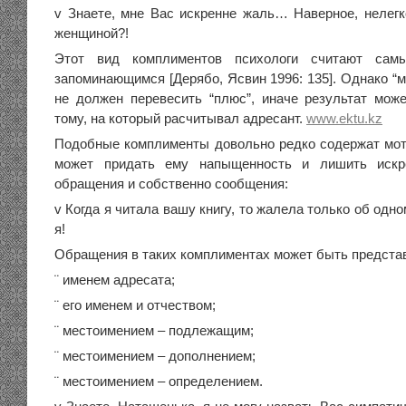
v Знаете, мне Вас искренне жаль… Наверное, нелегк
женщиной?!
Этот вид комплиментов психологи считают сам
запоминающимся [Дерябо, Ясвин 1996: 135]. Однако “м
не должен перевесить “плюс”, иначе результат мож
тому, на который расчитывал адресант.
www.ektu.kz
Подобные комплименты довольно редко содержат мот
может придать ему напыщенность и лишить искре
обращения и собственно сообщения:
v Когда я читала вашу книгу, то жалела только об одн
я!
Обращения в таких комплиментах может быть представ
¨ именем адресата;
¨ его именем и отчеством;
¨ местоимением – подлежащим;
¨ местоимением – дополнением;
¨ местоимением – определением.