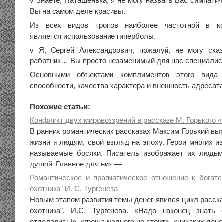
v Знаете, Наташенька, я не могу назвать Вас симпатич
Вы на самом деле красивы.
Из всех видов тропов наиболее частотной в ком
является использование гиперболы.
v Я, Сергей Александрович, пожалуй, не могу ска
работник… Вы просто незаменимый для нас специалис
Основными объектами комплиментов этого вида
способности, качества характера и внешность адресат
Похожие статьи:
Конфликт двух мировоззрений в рассказе М. Горького
В ранних романтических рассказах Максим Горький вы
жизни и людям, свой взгляд на эпоху. Герои многих и
называемые босяки. Писатель изображает их людь
душой. Главное для них — ...
Романтическое и прагматическое отношение к богатс
охотника" И. С. Тургенева
Новым этапом развития темы денег явился цикл расска
охотника". И.С. Тургенева. «Надо наконец знать
отделались!», «гроша медного не стоит», «никаких ден