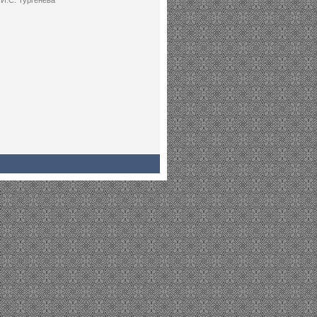
И.С. Тургенева