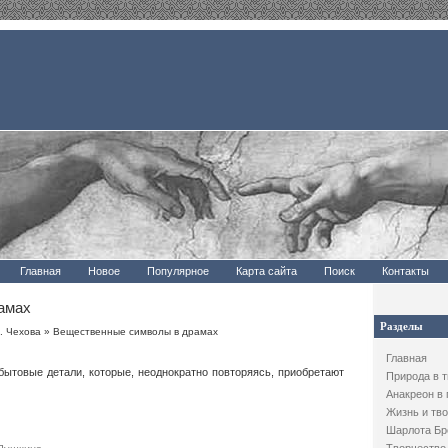
Главная
Новое
Популярное
Карта сайта
Поиск
Контакты
амах
Разделы
. Чехова
» Вещественные символы в драмах
Главная
ытовые детали, которые, неоднократно повторяясь, приобретают
Природа в 
Анакреон в
Жизнь и тво
Шарлота Бр