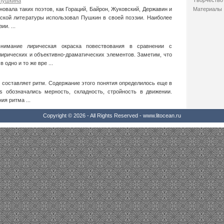
Творчество 
 Пушкина
овала таких поэтов, как Гораций, Байрон, Жуковский, Державин и
Материалы
ской литературы использовал Пушкин в своей поэзии. Наиболее
ии. ...
нимание лирическая окраска повествования в сравнении с
ирических и объективно-драматических элементов. Заметим, что
 одно и то же вре ...
 составляет ритм. Содержание этого понятия определилось еще в
s обозначались мерность, складность, стройность в движении.
я ритма ...
Copyright © 2026 - All Rights Reserved - www.litocean.ru