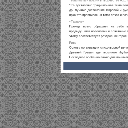
Тема поэта и поэзии в творчестве А.С.
Эта достаточно традиционная тема волн
др. Лучшие достижения мировой и рус
ярко это проявилось в теме поэта и поэз
«Тамань»
Прежде всего обращает на себя в
предыдущими новеллами и сочетание л
этому соответствует раздвоение героя: в
Ритм
Основу организации стихотворной речи
Древней Греции, где термином rhytho
Последнее особенно важно для понимани