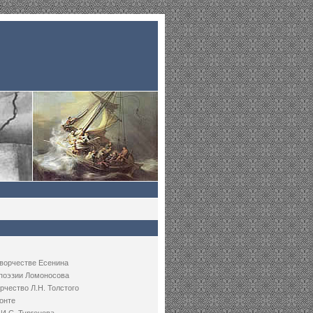
творчестве Есенина
 поэзии Ломоносова
рчество Л.Н. Толстого
онте