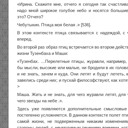
«Ирина. Скажите мне, отчего я сегодня так счастлив
надо мной широкое голубое небо и носятся больши
это? Отчего?
Чебутыкин. Птица моя белая .» [536].
В этом контексте птица связывается с надеждой, с 
вперед.
Во второй раз образ птиц встречается во втором дейст
жизни Тузенбаха и Маши:
«Тузенбах. …Перелетные птицы, журавли, например, л
бы мысли, высокие или малые, ни бродили в их голова
и не знать, зачем и куда. Они летят и будут лететь
завелись среди них; и пускай философствуют, как хотя
>
Маша. Жить и не знать, для чего журавли летят, для 
чего звезды на небе .».
Здесь уже появляются дополнительные смысловые 
постепенно усложняется. В данном контексте полет пт
самой жизни, не подверженным никаким изменения
стороны людей, с неумолимым течением времени, кото