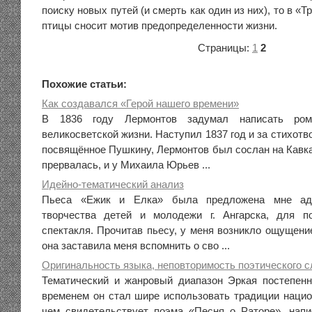
поиску новых путей (и смерть как один из них), то в «
птицы сносит мотив предопределенности жизни.
Страницы:
1
2
Похожие статьи:
Как создавался «Герой нашего времени»
В 1836 году Лермонтов задумал написать рома
великосветской жизни. Наступил 1837 год и за стихотв
посвящённое Пушкину, Лермонтов был сослан на Кавка
прервалась, и у Михаила Юрьев ...
Идейно-тематический анализ
Пьеса «Ежик и Елка» была предложена мне адм
творчества детей и молодежи г. Ангарска, для по
спектакля. Прочитав пьесу, у меня возникло ощущение
она заставила меня вспомнить о сво ...
Оригинальность языка, неповторимость поэтического 
Тематический и жанровый диапазон Эркая постепенн
временем он стал шире использовать традиции нацио
чем свидетельствует поэма «Песня о Раторе», напи