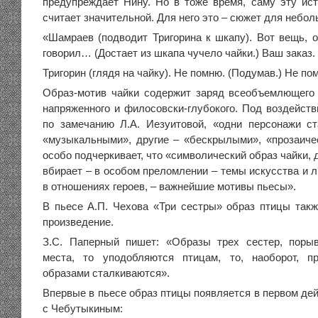
предупреждает Нину. Но в тоже время, саму эту ист
считает значительной. Для него это – сюжет для небол
«Шамраев (подводит Тригорина к шкапу). Вот вещь, о
говорил… (Достает из шкапа чучело чайки.) Ваш заказ.
Тригорин (глядя на чайку). Не помню. (Подумав.) Не по
Образ-мотив чайки содержит заряд всеобъемлющего 
напряженного и филосовски-глубокого. Под воздейств
по замечанию Л.А. Иезуитовой, «одни персонажи с
«музыкальными», другие – «бескрылыми», «прозаиче
особо подчеркивает, что «символический образ чайки, 
вбирает – в особом преломлении – темы искусства и 
в отношениях героев, – важнейшие мотивы пьесы».
В пьесе А.П. Чехова «Три сестры» образ птицы такж
произведение.
З.С. Паперный пишет: «Образы трех сестер, поры
места, то уподобляются птицам, то, наоборот, п
образами сталкиваются».
Впервые в пьесе образ птицы появляется в первом де
с Чебутыкиным: