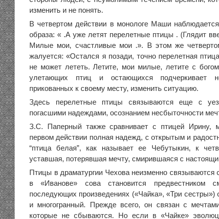
изменить и не понять.
В четвертом действии в монологе Маши наблюдается 
образа: « .А уже летят перелетные птицы . (Глядит вве
Милые мои, счастливые мои .». В этом же четверт
жалуется: «Остался я позади, точно перелетная птица
не может лететь. Летите, мои милые, летите с богом!
улетающих птиц и остающихся подчеркивает не
прикованных к своему месту, изменить ситуацию.
Здесь перелетные птицы связываются еще с уе
погасшими надеждами, осознанием несбыточности меч
З.С. Паперный также сравнивает с птицей Ирину, 
первом действии полная надежд, с открытым и радост
“птица белая”, как называет ее Чебутыкин, к чет
уставшая, потерявшая мечту, смирившаяся с настоящи
Птицы в драматургии Чехова неизменно связываются с
в «Иванове» сова становится предвестником с
последующих произведениях («Чайка», «Три сестры») 
и многогранный. Прежде всего, он связан с мечтам
которые не сбываются. Но если в «Чайке» эволюц